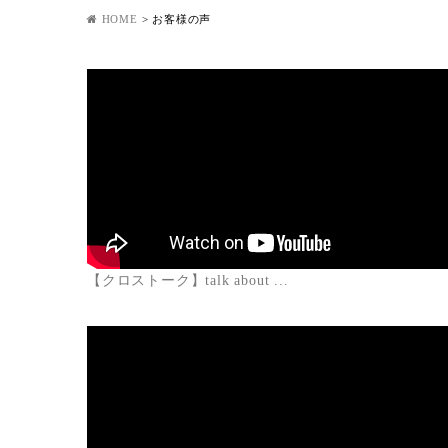
HOME
>
お客様の声
【クロストーク】talk about ...