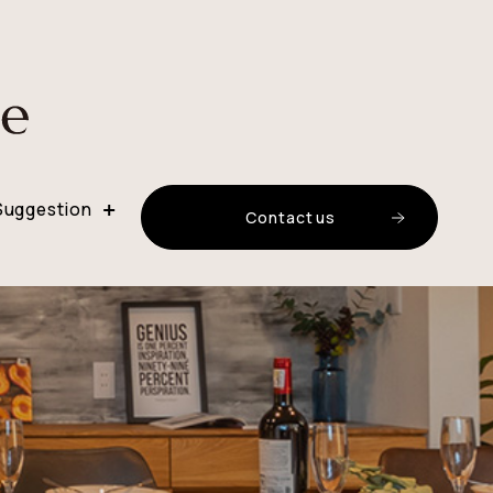
Suggestion
C
o
n
t
a
c
t
u
s