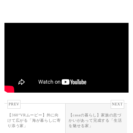
PREV
NEXT
【360°VRムービー】外に向
【casaの暮らし】家族の息づ
けて広がる「海が暮らしに寄
かいがあって完成する「生活
り添う家」
を魅せる家」