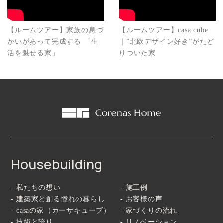
【ルームツアー】家族の息づ
【ルームツアー】casa cube
かいがあって完成する 「生
｜”北欧デザイン好き”がたど
活を魅せる家」
りついた家
Housebuilding
- 私たちの想い
- 施工例
- 建築家と創る憧れの暮らし
- お客様の声
- casaの家（カーサキューブ）
- 家づくりの流れ
- 技術と誇り
- リノベーション