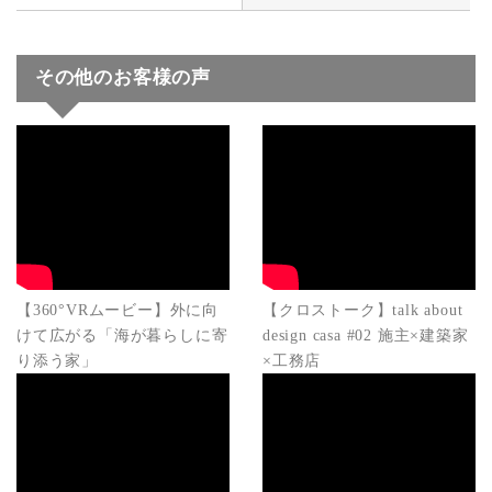
その他のお客様の声
【360°VRムービー】外に向
【クロストーク】talk about
けて広がる「海が暮らしに寄
design casa #02 施主×建築家
り添う家」
×工務店