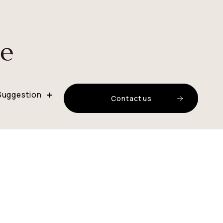
Suggestion
C
o
n
t
a
c
t
u
s