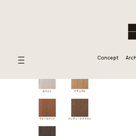
HOME
>
sp_specifications12
2022-10-20
Concept
Arch