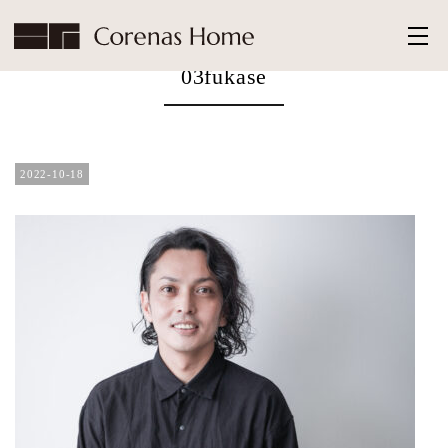
HOME
>
03fukase
03fukase
2022-10-18