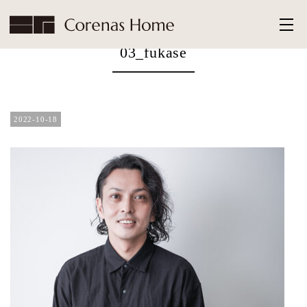
HOME
>
03_fukase
03_fukase
2022-10-18