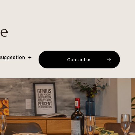
Suggestion
C
o
n
t
a
c
t
u
s