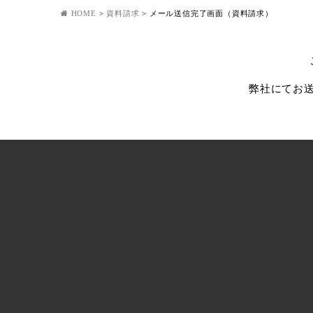
HOME
>
資料請求
>
メール送信完了画面（資料請求）
弊社にてお