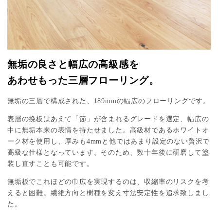
無垢の良さと幅広の高級感を
あわせもった三層フローリング。
無垢の三層で構成された、189mmの幅広のフローリングです。
表層の挽板はあえて「節」が含まれるグレードを選定、幅広の
中に無垢本来の表情を持たせました。高級材であるホワイトオ
ーク材を使用し、厚みも4mmと他ではあまり設定のない贅沢で
高級な仕様となっています。そのため、数十年後に研磨して塗
装し直すことも可能です。
無垢板でこれほどの巾広を実現するのは、収縮率のリスクを考
えると困難。繊維方向と樹種を変え寸法安定性を追求致しまし
た。